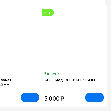
Хит!
В наличии
 закат"
АБС. "Мед" 3000*600*1,5мм
1,5мм
5 000
₽