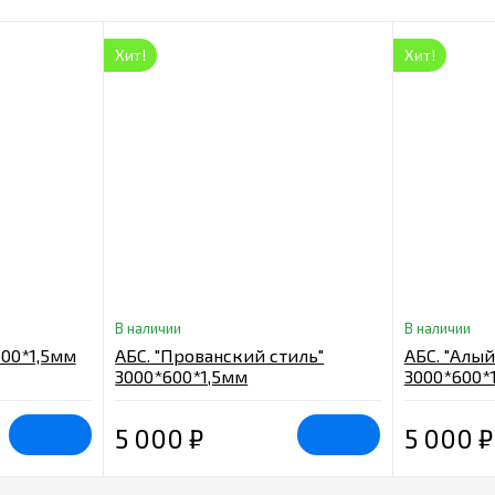
Хит!
Хит!
В наличии
В наличии
600*1,5мм
АБС. "Прованский стиль"
АБС. "Алый
3000*600*1,5мм
3000*600*
5 000
₽
5 000
₽