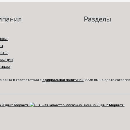
мпания
Разделы
авка
та
акты
амации
викам
 сайта в соответствии с
официальной политикой
. Если вы не даете соглас