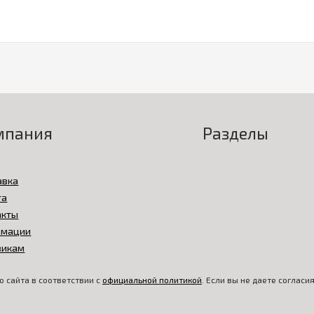
мпания
Разделы
авка
та
акты
амации
викам
 сайта в соответствии с
официальной политикой
. Если вы не даете соглас