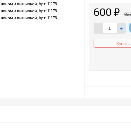
600
₽
82
-
+
Купить 