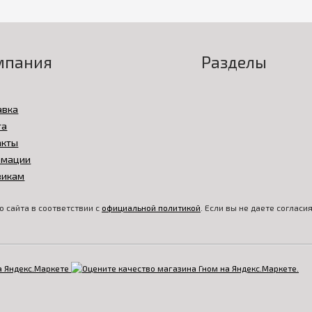
мпания
Разделы
авка
та
акты
амации
викам
 сайта в соответствии с
официальной политикой
. Если вы не даете соглас