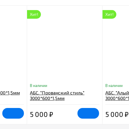
Хит!
Хит!
В наличии
В наличии
600*1,5мм
АБС. "Прованский стиль"
АБС. "Алый
3000*600*1,5мм
3000*600*
5 000
₽
5 000
₽