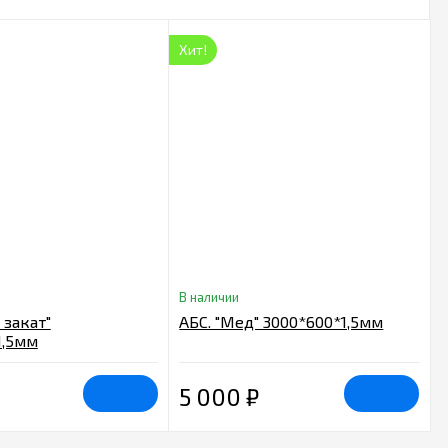
Хит!
В наличии
 закат"
АБС. "Мед" 3000*600*1,5мм
1,5мм
5 000
₽