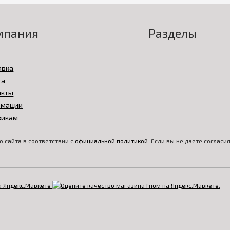
мпания
Разделы
авка
та
акты
амации
викам
 сайта в соответствии с
официальной политикой
. Если вы не даете соглас