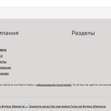
мпания
Разделы
авка
та
акты
амации
викам
 сайта в соответствии с
официальной политикой
. Если вы не даете соглас