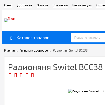
О нас
Доставка
Оплата
Контакты
Рекламации
Опто
Каталог товаров
Главная
→
Гигиена и здоровье
→
Радионяня Switel BCC38
Радионяня Switel BCC38